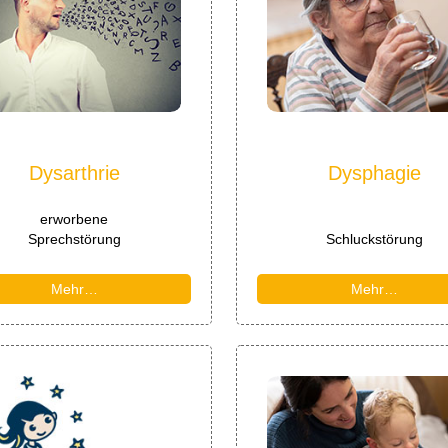
Dysarthrie
Dysphagie
erworbene
Sprechstörung
Schluckstörung
Mehr…
Mehr…